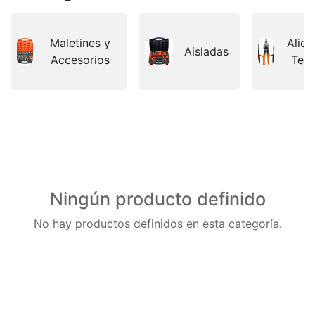
Maletines y
Alica
Aisladas
Accesorios
Ten
Ningún producto definido
No hay productos definidos en esta categoría.