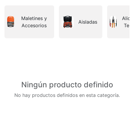
Maletines y
Alica
Aisladas
Accesorios
Ten
Ningún producto definido
No hay productos definidos en esta categoría.