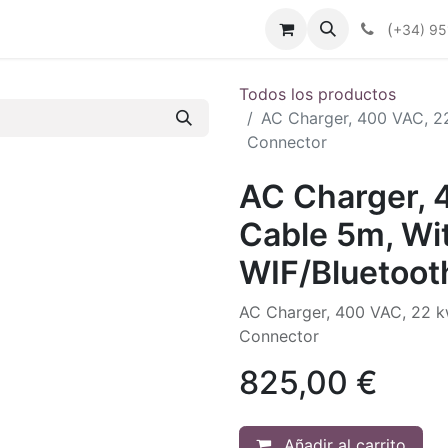
enda
Productos
Plan Renove
Industrias
Noticias
(
+34) 95
Todos los productos
AC Charger, 400 VAC, 2
Connector
AC Charger, 
Cable 5m, Wi
WIF/Bluetoo
AC Charger, 400 VAC, 22 k
Connector
825,00
€
Añadir al carrito