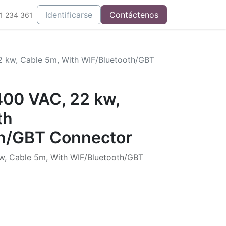
Integrados
Identificarse
Contáctenos
1 234 361
2 kw, Cable 5m, With WIF/Bluetooth/GBT
400 VAC, 22 kw,
th
th/GBT Connector
w, Cable 5m, With WIF/Bluetooth/GBT