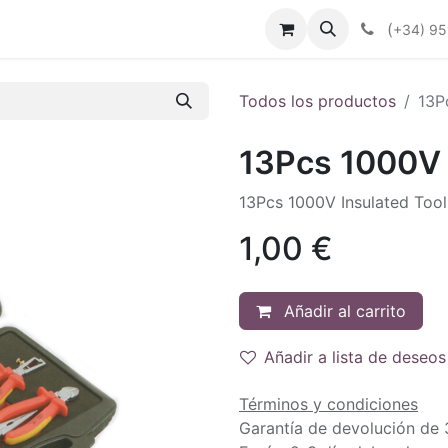
enda
Productos
Plan Renove
Industrias
Noticias
(
+34) 95
Todos los productos
13P
13Pcs 1000V 
13Pcs 1000V Insulated Tool
1,00
€
Añadir al carrito
Añadir a lista de deseos
Términos y condiciones
Garantía de devolución de 