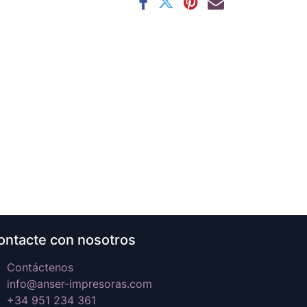
ontacte con nosotros
Contáctenos
info@anser-impresoras.com
+34 951 234 361