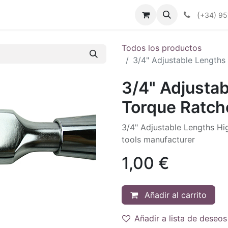
enda
Productos
Plan Renove
Industrias
Noticias
(
+34) 95
Todos los productos
3/4" Adjustable Lengths
3/4" Adjusta
Torque Ratch
3/4" Adjustable Lengths H
tools manufacturer
1,00
€
Añadir al carrito
Añadir a lista de deseos