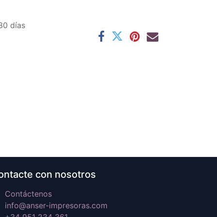
30 días
ontacte con nosotros
Contáctenos
info@anser-impresoras.com