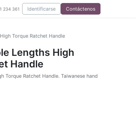
Integrados
Identificarse
Contáctenos
1 234 361
 High Torque Ratchet Handle
ble Lengths High
et Handle
igh Torque Ratchet Handle. Taiwanese hand