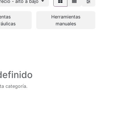
recio - alto a bajo
entas
Herramientas
ráulicas
manuales
efinido
ta categoría.