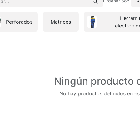
P
Ordenar por:
Herrami
Perforados
Matrices
electrohid
Ningún producto d
No hay productos definidos en es