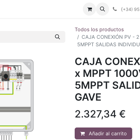
enda
Productos
Plan Renove
Industrias
Noticias
(
+34) 95
Todos los productos
CAJA CONEXIÓN PV - 2
5MPPT SALIDAS INDIVID
CAJA CONEXI
x MPPT 1000
5MPPT SALID
GAVE
2.327,34
€
Añadir al carrito