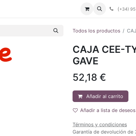
enda
Productos
Plan Renove
Industrias
Noticias
(
+34) 95
Todos los productos
CAJ
CAJA CEE-TY
GAVE
52,18
€
Añadir al carrito
Añadir a lista de deseos
Términos y condiciones
Garantía de devolución de 