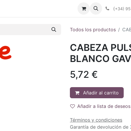
enda
Productos
Plan Renove
Industrias
Noticias
(
+34) 95
Todos los productos
CA
CABEZA PUL
BLANCO GAV
5,72
€
Añadir al carrito
Añadir a lista de deseos
Términos y condiciones
Garantía de devolución de 