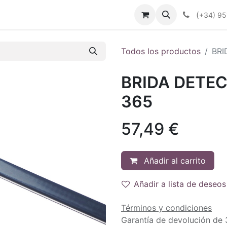
enda
Productos
Plan Renove
Industrias
Noticias
(
+34) 95
Todos los productos
BRI
BRIDA DETEC
365
57,49
€
Añadir al carrito
Añadir a lista de deseos
Términos y condiciones
Garantía de devolución de 