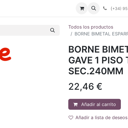
enda
Productos
Plan Renove
Industrias
Noticias
(
+34) 95
Todos los productos
BORNE BIMETAL ESPARR
BORNE BIME
GAVE 1 PISO 
SEC.240MM
22,46
€
Añadir al carrito
Añadir a lista de deseos