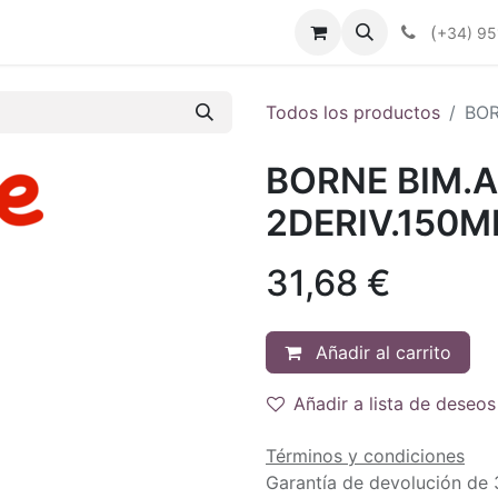
enda
Productos
Plan Renove
Industrias
Noticias
(
+34) 95
Todos los productos
BOR
BORNE BIM.A
2DERIV.150
31,68
€
Añadir al carrito
Añadir a lista de deseos
Términos y condiciones
Garantía de devolución de 