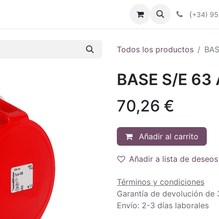
enda
Productos
Plan Renove
Industrias
Noticias
(
+34) 95
Todos los productos
BAS
BASE S/E 63
70,26
€
Añadir al carrito
Añadir a lista de deseos
Términos y condiciones
Garantía de devolución de 
Envío: 2-3 días laborales