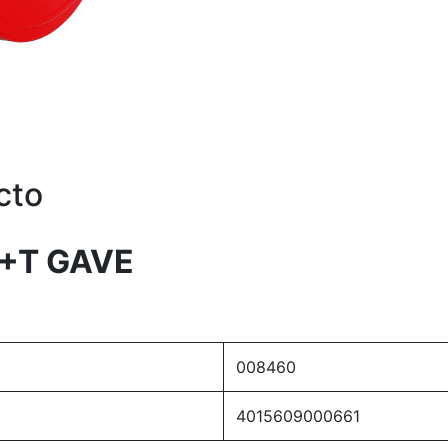
cto
N+T GAVE
008460
4015609000661