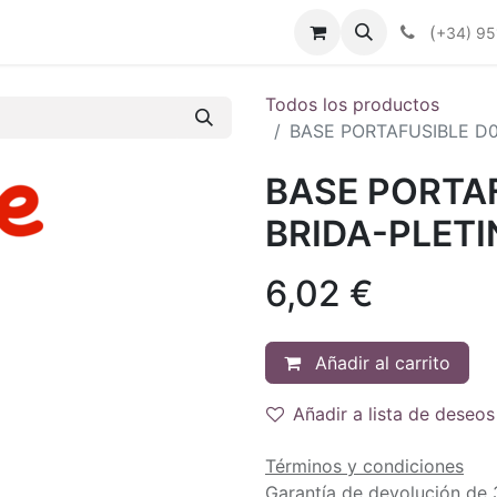
enda
Productos
Plan Renove
Industrias
Noticias
(
+34) 95
Todos los productos
BASE PORTAFUSIBLE D0
BASE PORTAF
BRIDA-PLETI
6,02
€
Añadir al carrito
Añadir a lista de deseos
Términos y condiciones
Garantía de devolución de 