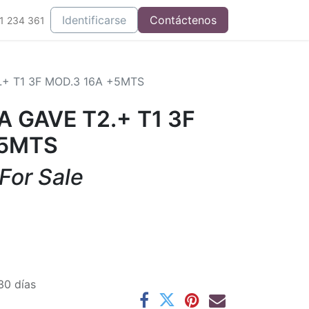
Integrados
Identificarse
Contáctenos
1 234 361
+ T1 3F MOD.3 16A +5MTS
 GAVE T2.+ T1 3F
+5MTS
 For Sale
30 días