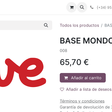
enda
Productos
Plan Renove
Industrias
Noticias
(
+34) 95
Todos los productos
BAS
BASE MONDO
008
65,70
€
Añadir al carrito
Añadir a lista de deseos
Términos y condiciones
Garantía de devolución de 