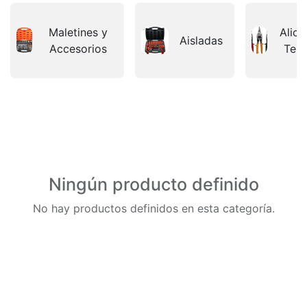
Maletines y
Alica
Aisladas
Accesorios
Ten
Ningún producto definido
No hay productos definidos en esta categoría.